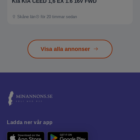
Kia KIA CEED 1,6 EX 1.6 16V FWD
Skåne län
för 20 timmar sedan
Visa alla annonser
Ladda ner vår app