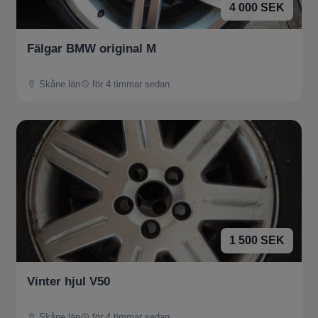
4 000 SEK
Fälgar BMW original M
Skåne län
för 4 timmar sedan
1 500 SEK
Vinter hjul V50
Skåne län
för 4 timmar sedan