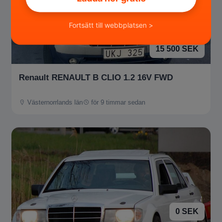
Fortsätt till webbplatsen >
15 500 SEK
Renault RENAULT B CLIO 1.2 16V FWD
Västernorrlands län
för 9 timmar sedan
0 SEK