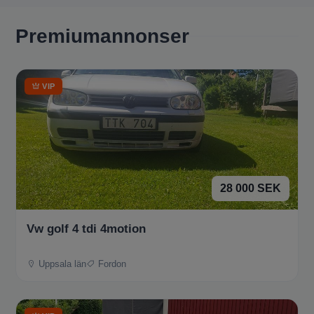
Premiumannonser
VIP
28 000 SEK
Vw golf 4 tdi 4motion
Uppsala län
Fordon