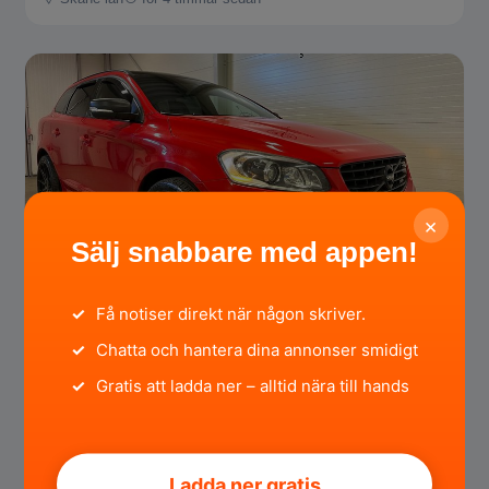
×
159 000 SEK
Sälj snabbare med appen!
Volvo XC60 R-Design Nybess
✓
Få notiser direkt när någon skriver.
✓
Chatta och hantera dina annonser smidigt
Västmanlands län
för 5 timmar sedan
✓
Gratis att ladda ner – alltid nära till hands
Ladda ner gratis