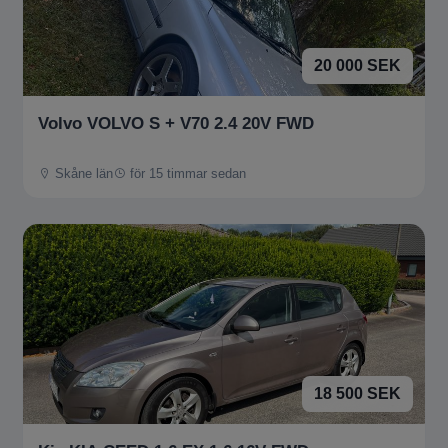
20 000 SEK
Volvo VOLVO S + V70 2.4 20V FWD
Skåne län
för 15 timmar sedan
18 500 SEK