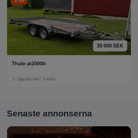
VIP
35 000 SEK
Thule at2000b
Uppsala län
Fordon
Senaste annonserna