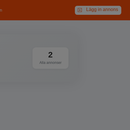
Lägg in annons
n
2
Alla annonser