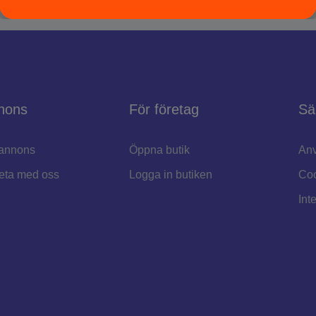
nons
För företag
Sä
annons
Öppna butik
Anv
eta med oss
Logga in butiken
Coo
Int