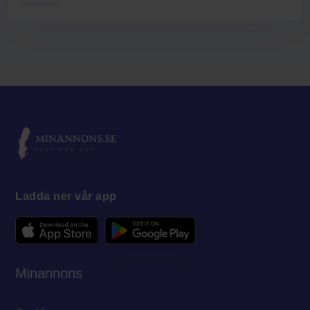
Ladda ner vår app
Minannons