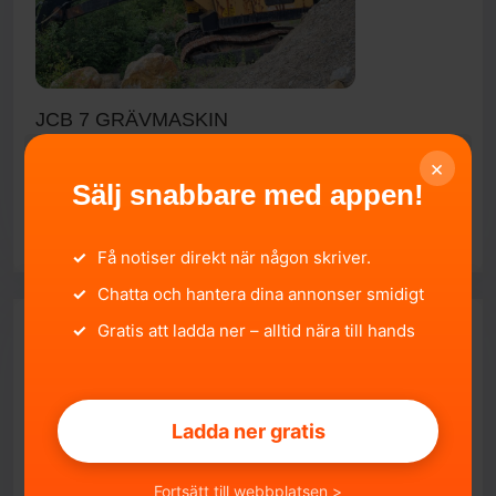
JCB 7 GRÄVMASKIN
Västerbottens län, Umeå.
2026-05-27 17:25:22
×
35 000 SEK
Sälj snabbare med appen!
SÄLJA
✓
Få notiser direkt när någon skriver.
✓
Chatta och hantera dina annonser smidigt
✓
Gratis att ladda ner – alltid nära till hands
Ladda ner gratis
Fortsätt till webbplatsen >