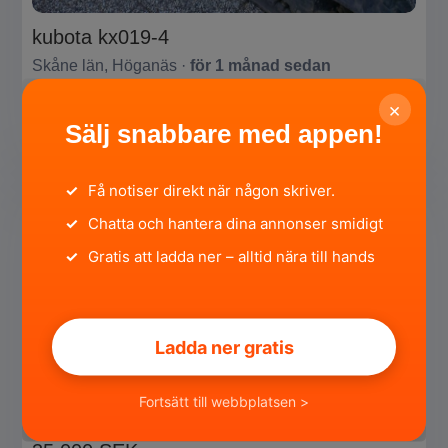
kubota kx019-4
Skåne län, Höganäs ·
för 1 månad sedan
219 000 SEK
×
Sälj snabbare med appen!
Privat
HÖGSTBJUDANDE
SÄLJA
✓
Få notiser direkt när någon skriver.
✓
Chatta och hantera dina annonser smidigt
✓
Gratis att ladda ner – alltid nära till hands
Ladda ner gratis
JCB 7 GRÄVMASKIN
Fortsätt till webbplatsen >
Västerbottens län, Umeå ·
för 2 månader sedan