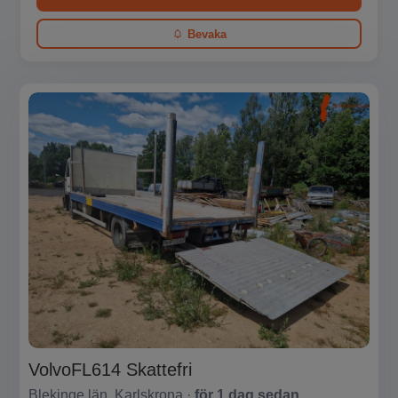
Bevaka
VolvoFL614 Skattefri
Blekinge län, Karlskrona ·
för 1 dag sedan