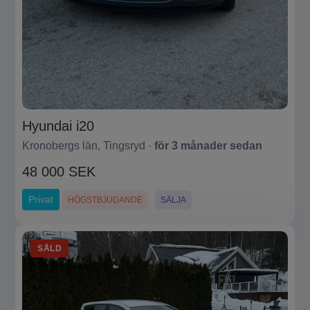
Hyundai i20
Kronobergs län, Tingsryd ·
för 3 månader sedan
48 000 SEK
Privat
HÖGSTBJUDANDE
SÄLJA
SÅLD