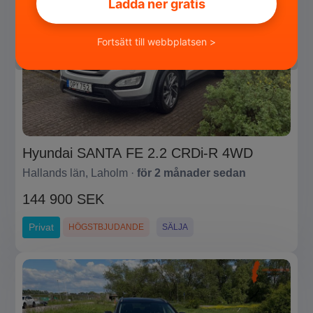
Ladda ner gratis
Fortsätt till webbplatsen >
Hyundai SANTA FE 2.2 CRDi-R 4WD
Hallands län, Laholm ·
för 2 månader sedan
144 900 SEK
Privat
HÖGSTBJUDANDE
SÄLJA