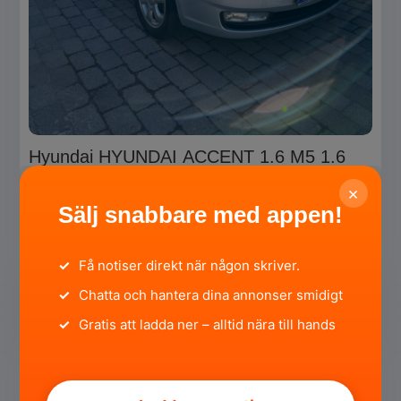
Hyundai HYUNDAI ACCENT 1.6 M5 1.6
16V FWD
×
Örebro län, Kumla ·
för 1 månad sedan
Sälj snabbare med appen!
20 000 SEK
✓
Få notiser direkt när någon skriver.
Privat
HÖGSTBJUDANDE
SÄLJA
✓
Chatta och hantera dina annonser smidigt
✓
Gratis att ladda ner – alltid nära till hands