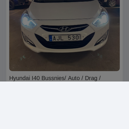
Hyundai I40 Bussnies/ Auto / Drag /
Nyserv / Nybesk
Stockholms län, Järfälla ·
för 4 månader sedan
85 000 SEK
Privat
SÄLJA