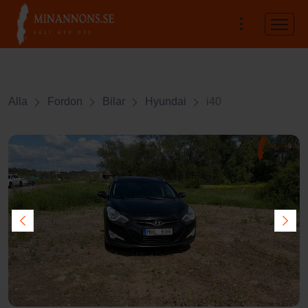
Alla
Fordon
Bilar
Hyundai
i40