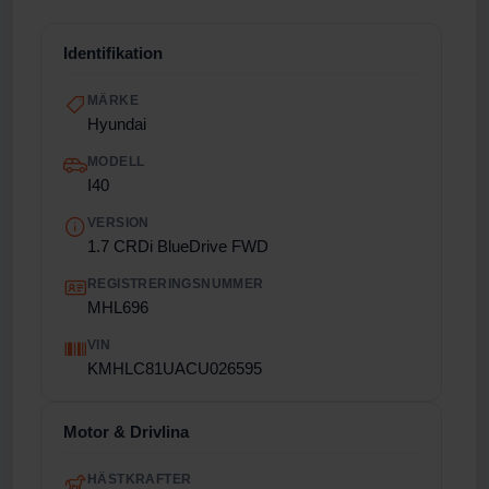
Identifikation
MÄRKE
Hyundai
MODELL
I40
VERSION
1.7 CRDi BlueDrive FWD
REGISTRERINGSNUMMER
MHL696
VIN
KMHLC81UACU026595
Motor & Drivlina
HÄSTKRAFTER