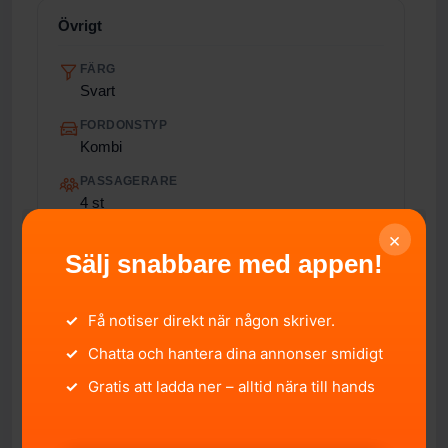
Övrigt
FÄRG
Svart
FORDONSTYP
Kombi
PASSAGERARE
4 st
×
TOTALVIKT
Sälj snabbare med appen!
2 120 kg
ÅRLIG SKATT
1 520 kr/år
✓
Få notiser direkt när någon skriver.
EURO-UTSLÄPPSNORM
✓
Chatta och hantera dina annonser smidigt
5
✓
Gratis att ladda ner – alltid nära till hands
FORDONSSTATUS
Avställt