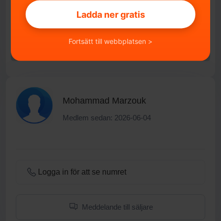
IMPORTERAD
Ladda ner gratis
Nej
Fortsätt till webbplatsen >
Mohammad Marzouk
Medlem sedan: 2026-06-04
Logga in för att se numret
Meddelande till säljare