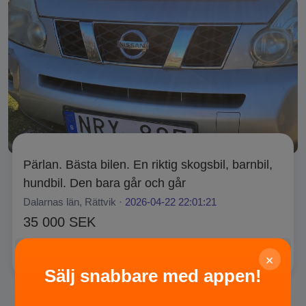
Pärlan. Bästa bilen. En riktig skogsbil, barnbil,
hundbil. Den bara går och går
Dalarnas län, Rättvik ·
2026-04-22 22:01:21
35 000 SEK
Privat
SÄLJA
×
Sälj snabbare med appen!