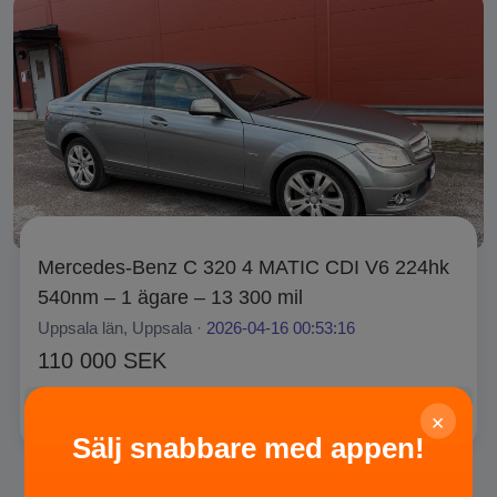
Mercedes-Benz C 320 4 MATIC CDI V6 224hk
540nm – 1 ägare – 13 300 mil
Uppsala län, Uppsala ·
2026-04-16 00:53:16
110 000 SEK
Privat
SÄLJA
×
Sälj snabbare med appen!