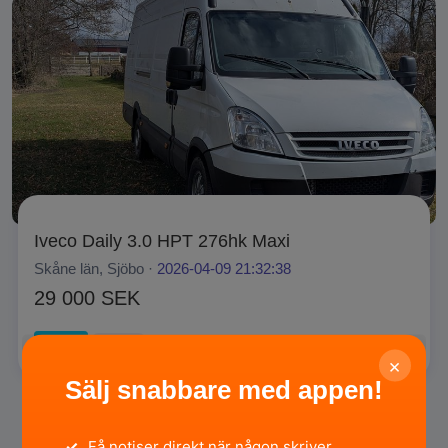
Iveco Daily 3.0 HPT 276hk Maxi
Skåne län, Sjöbo ·
2026-04-09 21:32:38
29 000 SEK
Privat
SÄLJA
×
Sälj snabbare med appen!
✓
Få notiser direkt när någon skriver.