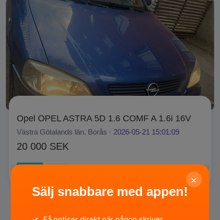
Opel OPEL ASTRA 5D 1.6 COMF A 1.6i 16V
Västra Götalands län, Borås ·
2026-05-21 15:01:09
20 000 SEK
Privat
SÄLJA
×
Sälj snabbare med appen!
✓
Få notiser direkt när någon skriver.