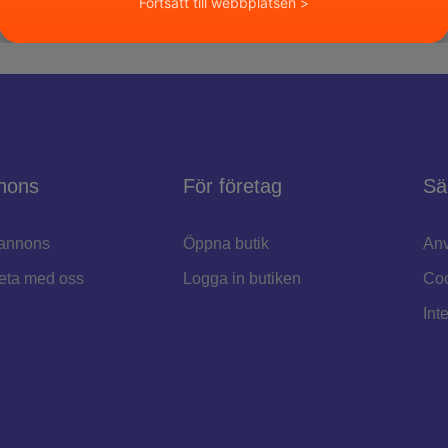
Fortsätt till webbplatsen >
nons
För företag
Sä
annons
Öppna butik
Anv
eta med oss
Logga in butiken
Coo
Int