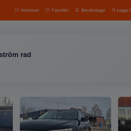
Annonser
Favoriter
Bevakningar
Logga I
ström rad