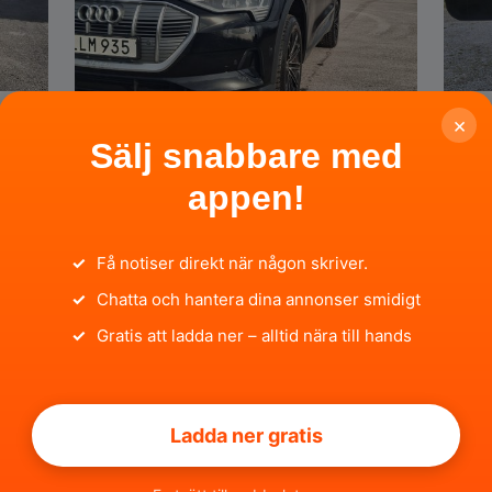
×
Audi e-tron 50 quattro,
J
Sälj snabbare med
313hk, 2020
M
appen!
Gävleborgs län, Bollnäs ·
2026-03-31
Gä
19:01:04
18
260 000 SEK
1
✓
Få notiser direkt när någon skriver.
✓
Chatta och hantera dina annonser smidigt
Privat
P
SÄLJA
✓
Gratis att ladda ner – alltid nära till hands
Ladda ner gratis