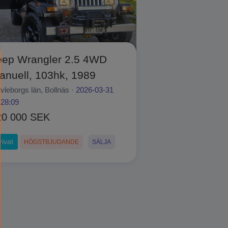
eep Wrangler 2.5 4WD
anuell, 103hk, 1989
vleborgs län, Bollnäs ·
2026-03-31
:28:09
20 000 SEK
rivat
HÖGSTBJUDANDE
SÄLJA