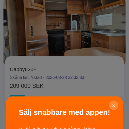
Cabby620+
Skåne län, Ystad ·
2026-03-28 22:32:39
209 000 SEK
Privat
SÄLJA
×
Sälj snabbare med appen!
✓
Få notiser direkt när någon skriver.