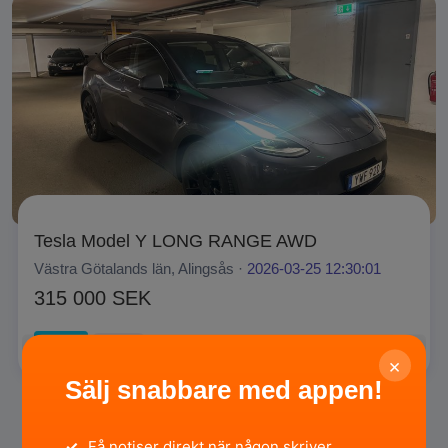
Tesla Model Y LONG RANGE AWD
Västra Götalands län, Alingsås ·
2026-03-25 12:30:01
315 000 SEK
Privat
SÄLJA
×
Sälj snabbare med appen!
✓
Få notiser direkt när någon skriver.