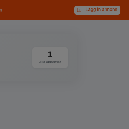
Lägg in annons
n
1
Alla annonser