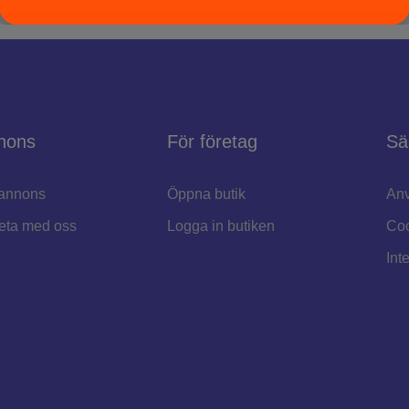
nons
För företag
Sä
annons
Öppna butik
Anv
eta med oss
Logga in butiken
Coo
Int