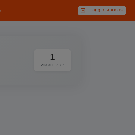
Lägg in annons
n
1
Alla annonser