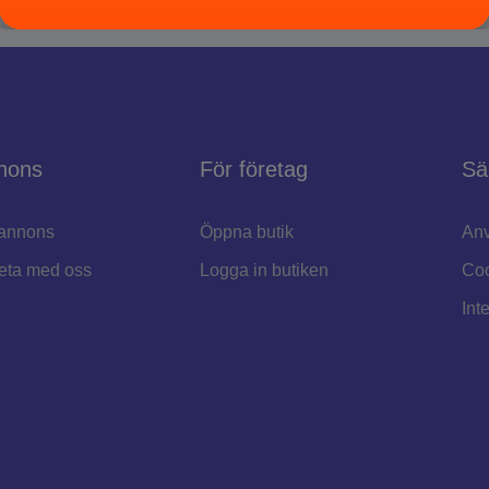
nons
För företag
Sä
annons
Öppna butik
Anv
eta med oss
Logga in butiken
Coo
Int