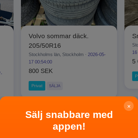
Volvo sommar däck.
S
205/50R16
St
16
Stockholms län, Stockholm ·
2026-05-
5
17 00:54:00
800 SEK
-
P
Privat
SÄLJA
×
Sälj snabbare med
appen!