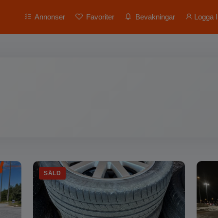
Annonser
Favoriter
Bevakningar
Logga I
SÅLD