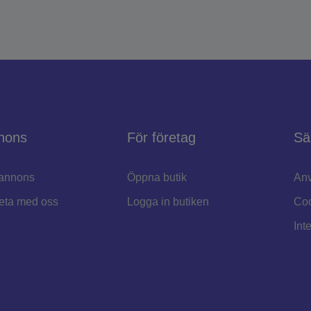
nons
För företag
Sä
annons
Öppna butik
Anv
eta med oss
Logga in butiken
Coo
Int