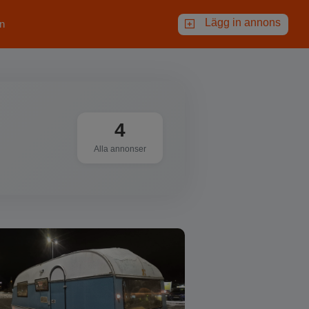
Lägg in annons
n
4
Alla annonser