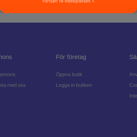
Fortsätt till webbplatsen >
nons
För företag
Sä
annons
Öppna butik
Anv
eta med oss
Logga in butiken
Coo
Int