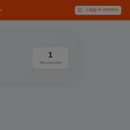
Lägg in annons
n
1
Alla annonser