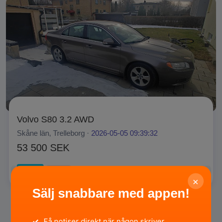
Volvo S80 3.2 AWD
Skåne län, Trelleborg ·
2026-05-05 09:39:32
53 500 SEK
Privat
SÄLJA
×
Sälj snabbare med appen!
✓
Få notiser direkt när någon skriver.