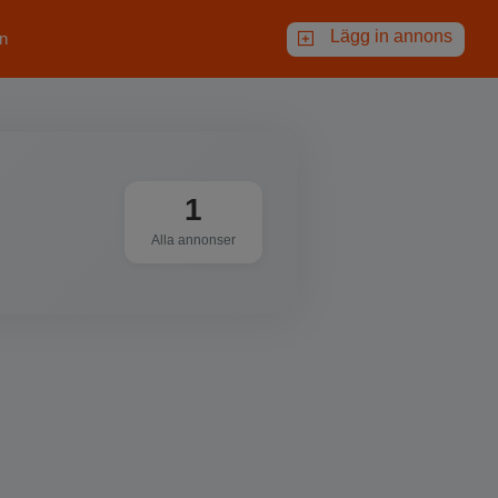
Lägg in annons
n
1
Alla annonser