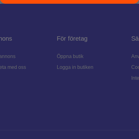
nons
För företag
Sä
annons
Öppna butik
Anv
eta med oss
Logga in butiken
Coo
Int