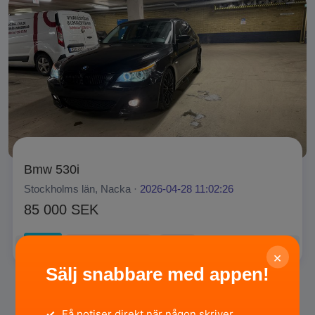
Bmw 530i
Stockholms län, Nacka ·
2026-04-28 11:02:26
85 000 SEK
Privat
HÖGSTBJUDANDE
SÄLJA
×
Sälj snabbare med appen!
✓
Få notiser direkt när någon skriver.