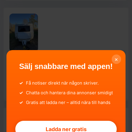
×
Fritidsvagnen Action NTL 2019
Sälj snabbare med appen!
Skåne län, Hässleholm.
2026-05-02 11:52:25
149 000 SEK
✓
Få notiser direkt när någon skriver.
SÄLJA
✓
Chatta och hantera dina annonser smidigt
✓
Gratis att ladda ner – alltid nära till hands
Ladda ner gratis