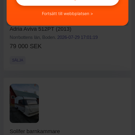
Fortsätt till webbplatsen >
Adria Aviva 512PT (2013)
Norrbottens län, Boden.
2026-07-29 17:01:19
79 000 SEK
SÄLJA
Solifer barnkammare