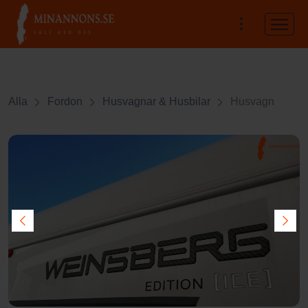
Alla
Fordon
Husvagnar & Husbilar
Husvagn