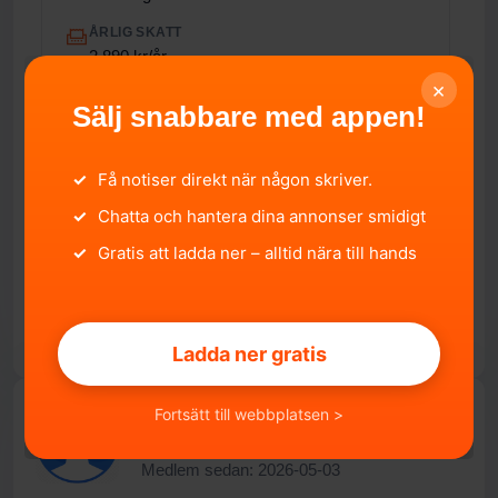
ÅRLIG SKATT
2 890 kr/år
×
EURO-UTSLÄPPSNORM
Sälj snabbare med appen!
Inte specificerat
FORDONSSTATUS
✓
Få notiser direkt när någon skriver.
I Trafik
✓
Chatta och hantera dina annonser smidigt
IMPORTERAD
Nej
✓
Gratis att ladda ner – alltid nära till hands
Ladda ner gratis
Fortsätt till webbplatsen >
Dia Said
Medlem sedan: 2026-05-03