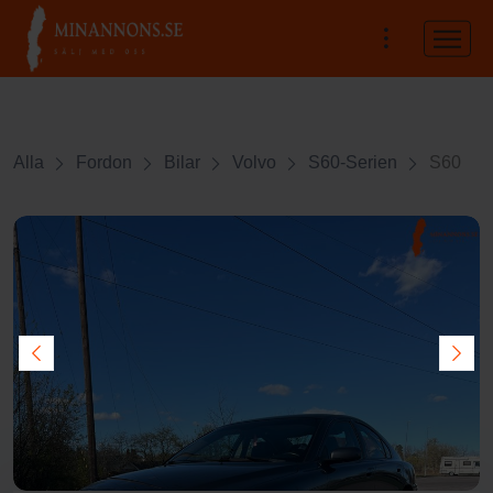
Alla
Fordon
Bilar
Volvo
S60-Serien
S60