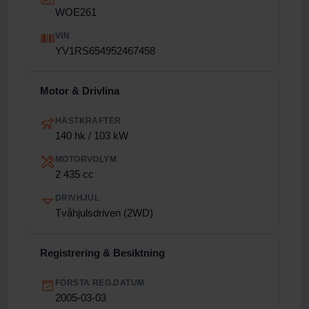
WOE261
VIN
YV1RS654952467458
Motor & Drivlina
HÄSTKRAFTER
140 hk / 103 kW
MOTORVOLYM
2 435 cc
DRIVHJUL
Tvåhjulsdriven (2WD)
Registrering & Besiktning
FÖRSTA REG.DATUM
2005-03-03