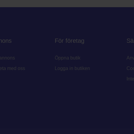
nons
För företag
Sä
annons
Öppna butik
Anv
eta med oss
Logga in butiken
Coo
Int