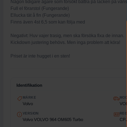
Någon tidigare ägare som försökt bättra på lacken på väns
Full el förarstol (Fungerande)
Ellucka tät å fin (Fungerande)
Finns även 4st 6,5 som kan följa med
Negativt: Huv vajer trasig, men ska försöka fixa de innan.
Kickdown justering behövs. Men inga problem att köra!
Priset är inte hugget i en sten!
Identifikation
MÄRKE
MO
Volvo
VO
VERSION
REG
Volvo VOLVO 964 OM605 Turbo
CP