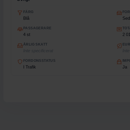
FÄRG
FO
Blå
Sed
PASSAGERARE
TOT
4 st
2 0
ÅRLIG SKATT
EUR
Inte specificerat
Inte
FORDONSSTATUS
IMP
I Trafik
Ja