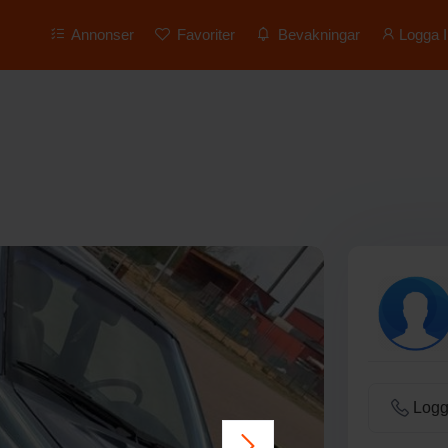
Annonser
Favoriter
Bevakningar
Logga I
Logga