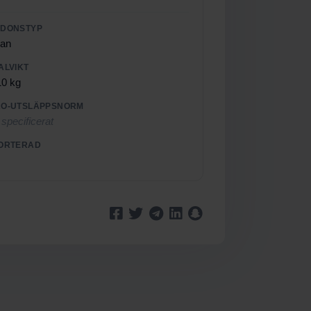
RDONSTYP
an
ALVIKT
10 kg
O-UTSLÄPPSNORM
 specificerat
ORTERAD