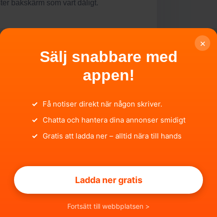
ter bakskärm som vart dåligt.
×
Sälj snabbare med
appen!
✓
Få notiser direkt när någon skriver.
✓
Chatta och hantera dina annonser smidigt
✓
Gratis att ladda ner – alltid nära till hands
DELL
LVO 964
Ladda ner gratis
ISTRERINGSNUMMER
J559
Fortsätt till webbplatsen >