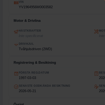
VIN
YV1964956M0003582
Motor & Drivlina
HÄSTKRAFTER
MO
Inte specificerat
Inte
DRIVHJUL
Tvåhjulsdriven (2WD)
Registrering & Besiktning
FÖRSTA REG.DATUM
BES
1997-03-03
202
SENASTE GODKÄNDA BESIKTNING
SEN
2026-05-21
202
Övrigt