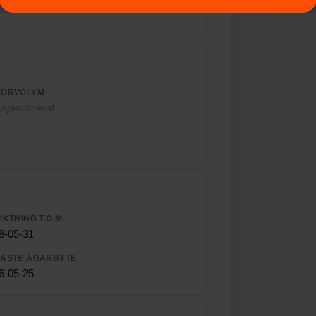
TORVOLYM
 specificerat
IKTNING T.O.M.
8-05-31
ASTE ÄGARBYTE
6-05-25