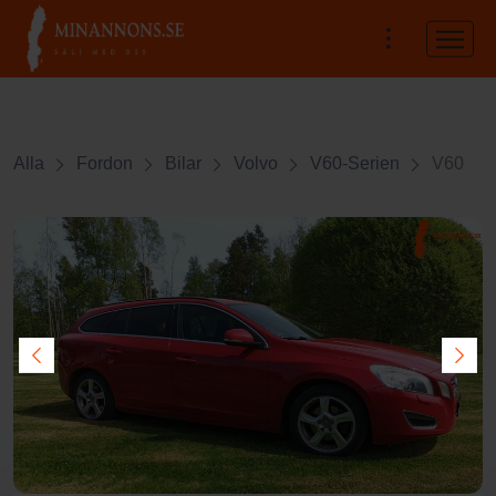
Alla
Fordon
Bilar
Volvo
V60-Serien
V60