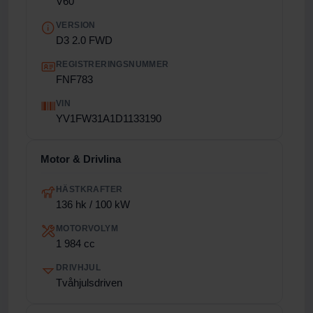
V60
VERSION
D3 2.0 FWD
REGISTRERINGSNUMMER
FNF783
VIN
YV1FW31A1D1133190
Motor & Drivlina
HÄSTKRAFTER
136 hk / 100 kW
MOTORVOLYM
1 984 cc
DRIVHJUL
Tvåhjulsdriven