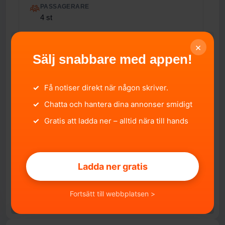
PASSAGERARE
4 st
TOTALVIKT
×
2 180 kg
Sälj snabbare med appen!
ÅRLIG SKATT
1 520 kr/år
✓
Få notiser direkt när någon skriver.
EURO-UTSLÄPPSNORM
5
✓
Chatta och hantera dina annonser smidigt
✓
FORDONSSTATUS
Gratis att ladda ner – alltid nära till hands
I Trafik
IMPORTERAD
Nej
Ladda ner gratis
Fortsätt till webbplatsen >