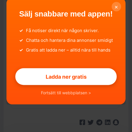
Kombi
×
PASSAGERARE
Sälj snabbare med appen!
4 st
TOTALVIKT
✓
Få notiser direkt när någon skriver.
2 020 kg
✓
Chatta och hantera dina annonser smidigt
ÅRLIG SKATT
✓
Gratis att ladda ner – alltid nära till hands
3 345 kr/år
EURO-UTSLÄPPSNORM
5
Ladda ner gratis
FORDONSSTATUS
Avställd
Fortsätt till webbplatsen >
IMPORTERAD
Nej