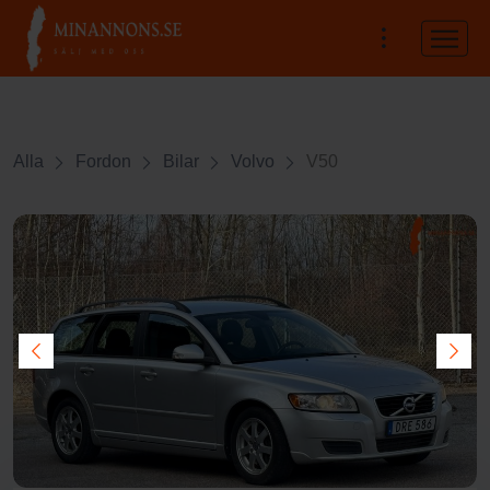
Alla
Fordon
Bilar
Volvo
V50