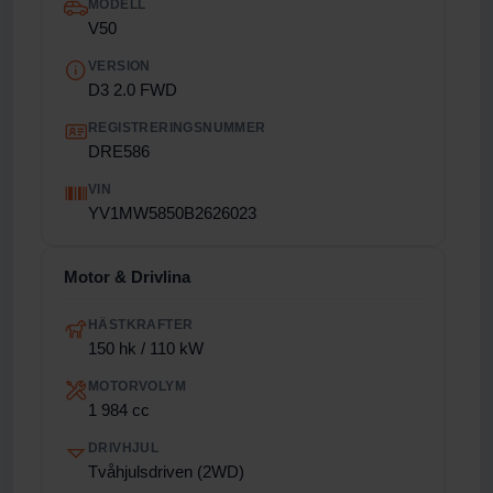
MODELL
V50
VERSION
D3 2.0 FWD
REGISTRERINGSNUMMER
DRE586
VIN
YV1MW5850B2626023
Motor & Drivlina
HÄSTKRAFTER
150 hk / 110 kW
MOTORVOLYM
1 984 cc
DRIVHJUL
Tvåhjulsdriven (2WD)