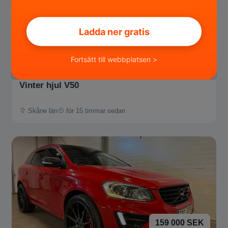
Ladda ner gratis
1 500 SEK
Fortsätt till webbplatsen >
Vinter hjul V50
Skåne län
för 15 timmar sedan
159 000 SEK