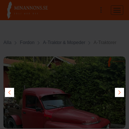
Alla
Fordon
A-Traktor & Mopeder
A-Traktorer