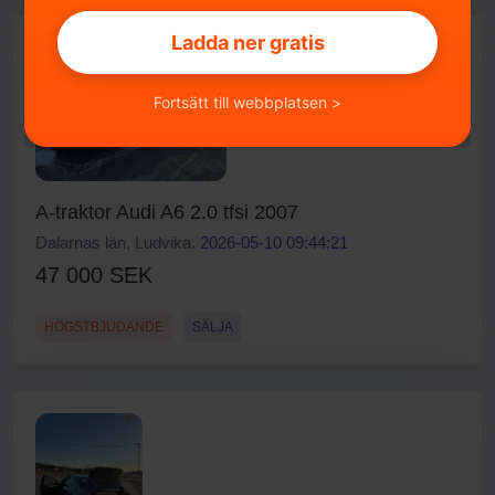
Ladda ner gratis
Fortsätt till webbplatsen >
A-traktor Audi A6 2.0 tfsi 2007
Dalarnas län, Ludvika.
2026-05-10 09:44:21
47 000 SEK
HÖGSTBJUDANDE
SÄLJA