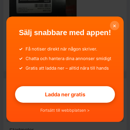
×
Sälj snabbare med appen!
Nya stötdämpare bak volvo V70
Västra Götalands län, Skövde.
2026-05-18 20:00:14
450 SEK
✓
Få notiser direkt när någon skriver.
✓
Chatta och hantera dina annonser smidigt
SÄLJA
✓
Gratis att ladda ner – alltid nära till hands
Ladda ner gratis
Fortsätt till webbplatsen >