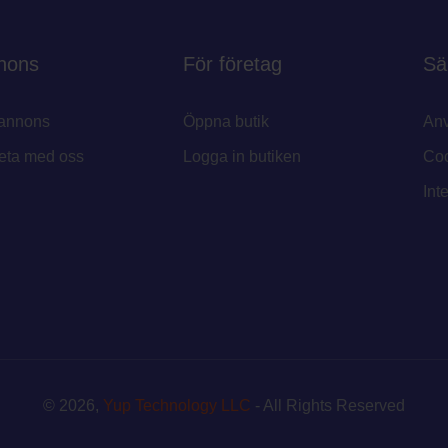
nons
För företag
Sä
annons
Öppna butik
Anv
eta med oss
Logga in butiken
Coo
Int
© 2026,
Yup Technology LLC
- All Rights Reserved