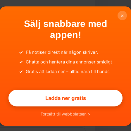
×
Sälj snabbare med
appen!
✓
Få notiser direkt när någon skriver.
✓
Chatta och hantera dina annonser smidigt
✓
Gratis att ladda ner – alltid nära till hands
DELL
LO
ISTRERINGSNUMMER
Ladda ner gratis
F827
Fortsätt till webbplatsen >