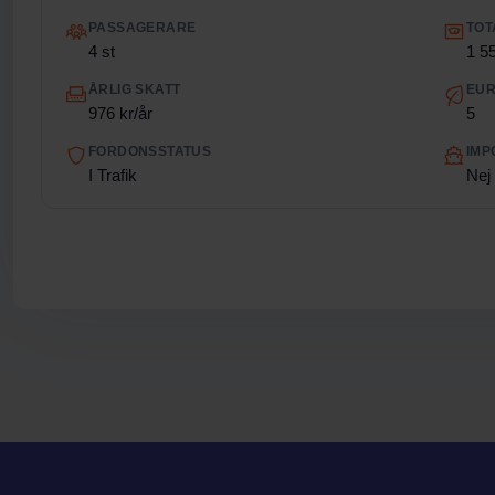
PASSAGERARE
TOT
4 st
1 5
ÅRLIG SKATT
EUR
976 kr/år
5
FORDONSSTATUS
IMP
I Trafik
Nej