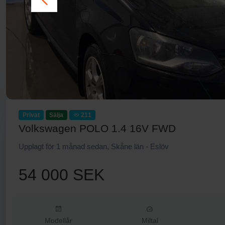
Privat
Sälja
211
Volkswagen POLO 1.4 16V FWD
Upplagt för 1 månad sedan, Skåne län - Eslöv
54 000 SEK
Modellår
Miltal