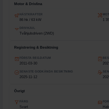
Motor & Drivlina
HÄSTKRAFTER
MO
86 hk / 63 kW
1 3
DRIVHJUL
Tvåhjulsdriven (2WD)
Registrering & Besiktning
FÖRSTA REG.DATUM
BES
2011-03-30
202
SENASTE GODKÄNDA BESIKTNING
SEN
2025-11-12
202
Övrigt
FÄRG
FO
Svart
Hal