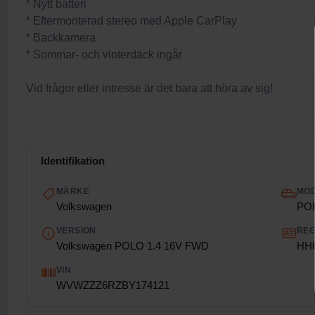
* Nytt batteri
* Eftermonterad stereo med Apple CarPlay
* Backkamera
* Sommar- och vinterdäck ingår
Vid frågor eller intresse är det bara att höra av sig!
Identifikation
MÄRKE
MO
Volkswagen
PO
VERSION
REG
Volkswagen POLO 1.4 16V FWD
HH
VIN
WVWZZZ6RZBY174121