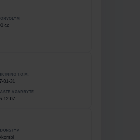
TORVOLYM
90 cc
IKTNING T.O.M.
7-01-31
ASTE ÄGARBYTE
5-12-07
RDONSTYP
vkombi