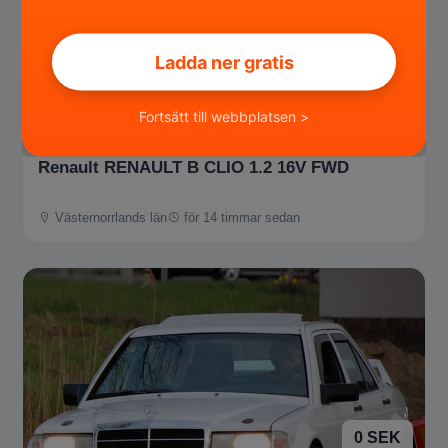
Ladda ner gratis
15 500 SEK
Fortsätt till webbplatsen >
Renault RENAULT B CLIO 1.2 16V FWD
Västernorrlands län
för 14 timmar sedan
0 SEK