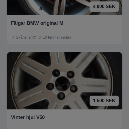
4 000 SEK
Fälgar BMW original M
Skåne län
för 10 timmar sedan
1 500 SEK
Vinter hjul V50