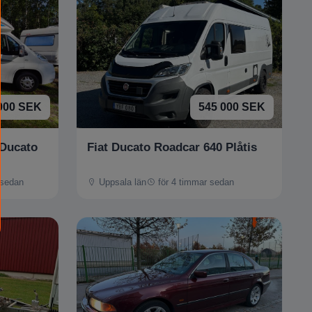
000 SEK
545 000 SEK
 Ducato
Fiat Ducato Roadcar 640 Plåtis
 sedan
Uppsala län
för 4 timmar sedan