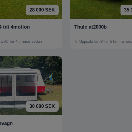
28 000 SEK
35 
4 tdi 4motion
Thule at2000b
län
för 4 timmar sedan
Uppsala län
för 5 timmar se
30 000 SEK
svagn