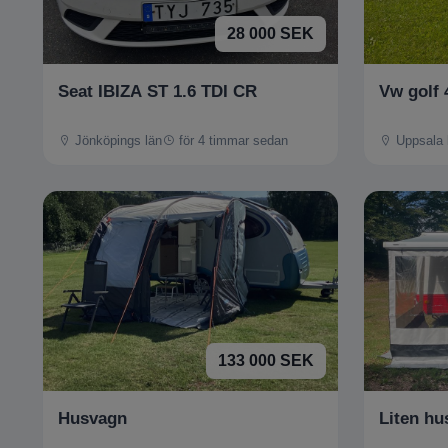
28 000 SEK
Seat IBIZA ST 1.6 TDI CR
Vw golf 
Jönköpings län
för 4 timmar sedan
Uppsala 
133 000 SEK
Husvagn
Liten hu