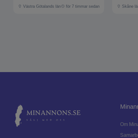
Västra Götalands län
för 7 timmar sedan
Skåne lä
Minan
Om Min
Samarb