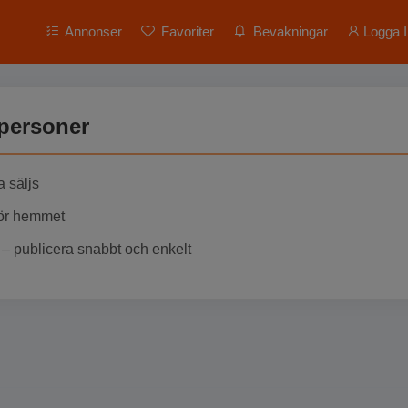
Annonser
Favoriter
Bevakningar
Logga I
tpersoner
a säljs
För hemmet
– publicera snabbt och enkelt