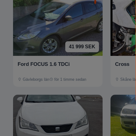
41 999 SEK
Ford FOCUS 1.6 TDCi
Cross
Gävleborgs län
för 1 timme sedan
Skåne lä