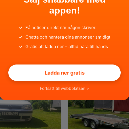
appen!
✓
Få notiser direkt när någon skriver.
✓
Chatta och hantera dina annonser smidigt
2 000 SEK
435 
✓
Gratis att ladda ner – alltid nära till hands
Rigmor Europeo 69 Fiat
Ladda ner gratis
n
för 3 timmar sedan
Gävleborgs län
för 3 timmar
Fortsätt till webbplatsen >