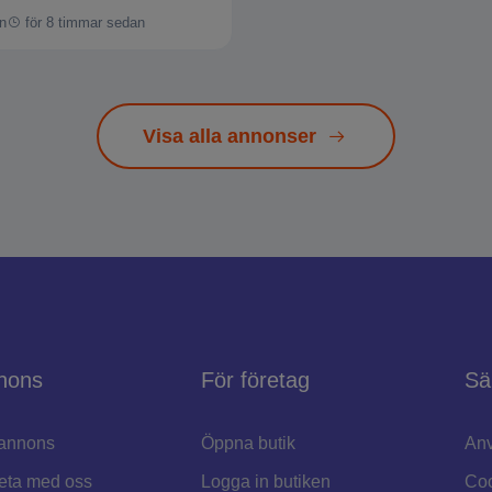
n
för 8 timmar sedan
Visa alla annonser
nons
För företag
Sä
annons
Öppna butik
Anv
eta med oss
Logga in butiken
Coo