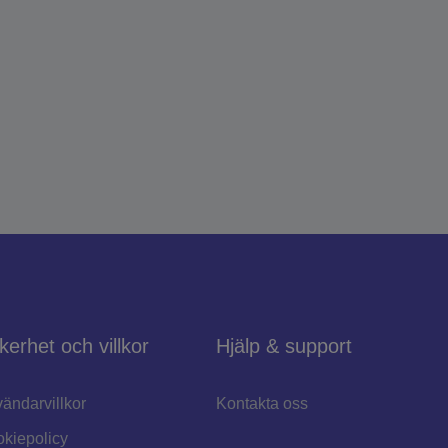
kerhet och villkor
Hjälp & support
ändarvillkor
Kontakta oss
kiepolicy