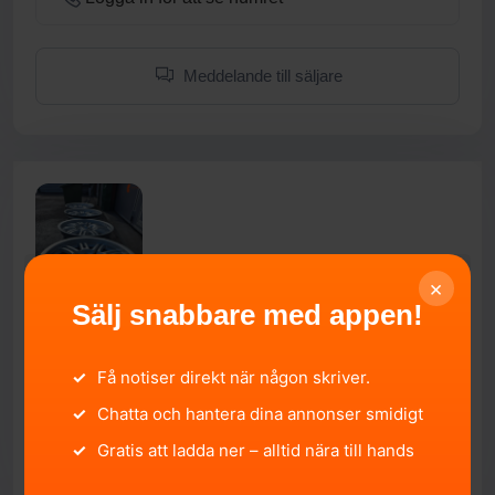
Meddelande till säljare
×
Sälj snabbare med appen!
bmw e46 m3 fälgar style 67
✓
Få notiser direkt när någon skriver.
Västernorrlands län, Sundsvall.
2026-04-29 17:36:39
✓
Chatta och hantera dina annonser smidigt
5 500 SEK
✓
Gratis att ladda ner – alltid nära till hands
SÄLJA