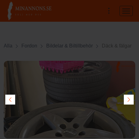
Alla
Fordon
Bildelar & Biltillbehör
Däck & fälgar