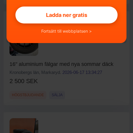
Ladda ner gratis
Fortsätt till webbplatsen >
16" aluminium fälgar med nya sommar däck
Kronobergs län, Markaryd.
2026-06-17 13:34:27
2 500 SEK
HÖGSTBJUDANDE
SÄLJA