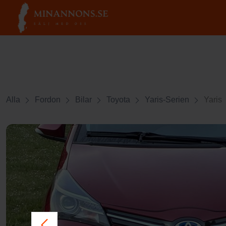
Alla
Fordon
Bilar
Toyota
Yaris-Serien
Yaris