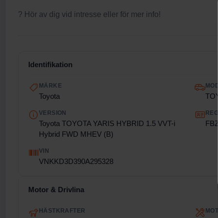
? Hör av dig vid intresse eller för mer info!
Identifikation
MÄRKE
MO
Toyota
TO
VERSION
REG
Toyota TOYOTA YARIS HYBRID 1.5 VVT-i
FBZ
Hybrid FWD MHEV (B)
VIN
VNKKD3D390A295328
Motor & Drivlina
HÄSTKRAFTER
MO