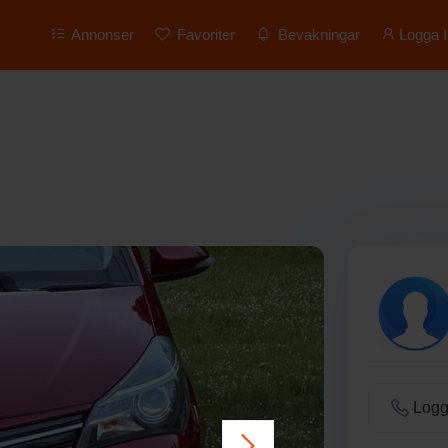
Annonser
Favoriter
Bevakningar
Logga I
Logga