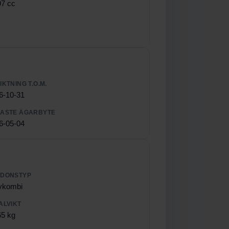
97 cc
IKTNING T.O.M.
6-10-31
ASTE ÄGARBYTE
6-05-04
RDONSTYP
vkombi
ALVIKT
65 kg