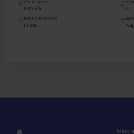
ÅRLIG SKATT
EUR
360 kr/år
6
FORDONSSTATUS
IMP
I Trafik
Nej
Minan