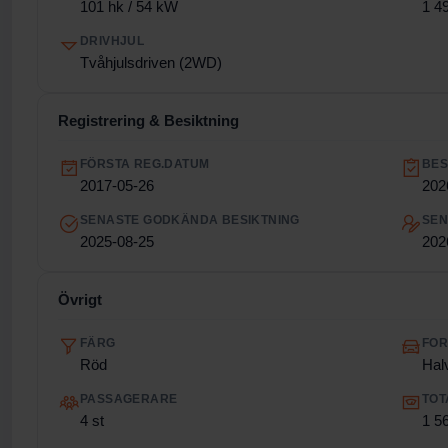
101 hk / 54 kW
1 4
DRIVHJUL
Tvåhjulsdriven (2WD)
Registrering & Besiktning
FÖRSTA REG.DATUM
BES
2017-05-26
202
SENASTE GODKÄNDA BESIKTNING
SEN
2025-08-25
202
Övrigt
FÄRG
FO
Röd
Hal
PASSAGERARE
TOT
4 st
1 5