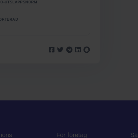
O-UTSLÄPPSNORM
ORTERAD
nons
För företag
Sä