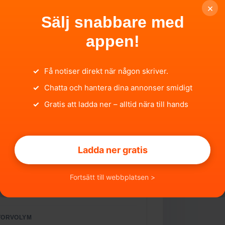
×
Sälj snabbare med
appen!
✓
Få notiser direkt när någon skriver.
✓
Chatta och hantera dina annonser smidigt
DELL
YOTA YARIS HYBRID
✓
Gratis att ladda ner – alltid nära till hands
ISTRERINGSNUMMER
313
Ladda ner gratis
Fortsätt till webbplatsen >
TORVOLYM