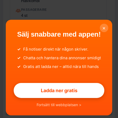
Halvkombi
PASSAGERARE
4 st
TOTALVIKT
×
1 580 kg
Sälj snabbare med appen!
ÅRLIG SKATT
1 771 kr/år
✓
Få notiser direkt när någon skriver.
EURO-UTSLÄPPSNORM
✓
Chatta och hantera dina annonser smidigt
Inte specificerat
✓
Gratis att ladda ner – alltid nära till hands
FORDONSSTATUS
Avställd
IMPORTERAD
Nej
Ladda ner gratis
Fortsätt till webbplatsen >