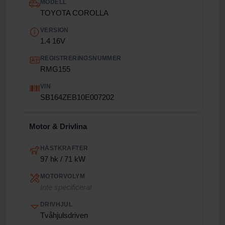
MODELL
TOYOTA COROLLA
VERSION
1.4 16V
REGISTRERINGSNUMMER
RMG155
VIN
SB164ZEB10E007202
Motor & Drivlina
HÄSTKRAFTER
97 hk / 71 kW
MOTORVOLYM
Inte specificerat
DRIVHJUL
Tvåhjulsdriven