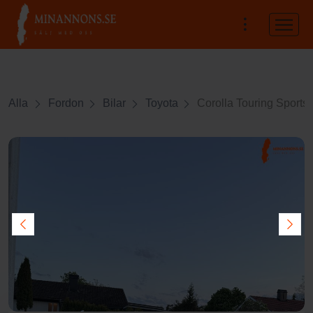
Alla
Fordon
Bilar
Toyota
Corolla Touring Sports