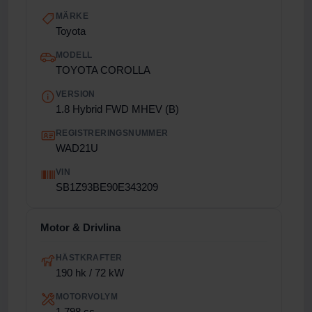
MÄRKE
Toyota
MODELL
TOYOTA COROLLA
VERSION
1.8 Hybrid FWD MHEV (B)
REGISTRERINGSNUMMER
WAD21U
VIN
SB1Z93BE90E343209
Motor & Drivlina
HÄSTKRAFTER
190 hk / 72 kW
MOTORVOLYM
1 798 cc