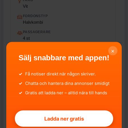
FÄRG
Vit
FORDONSTYP
Halvkombi
PASSAGERARE
4 st
TOTALVIKT
×
1 835 kg
Sälj snabbare med appen!
ÅRLIG SKATT
360 kr/år
✓
Få notiser direkt när någon skriver.
EURO-UTSLÄPPSNORM
✓
Chatta och hantera dina annonser smidigt
6
✓
Gratis att ladda ner – alltid nära till hands
FORDONSSTATUS
I Trafik
IMPORTERAD
Ladda ner gratis
Nej