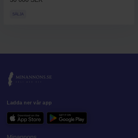
SÄLJA
Ladda ner vår app
Minannons