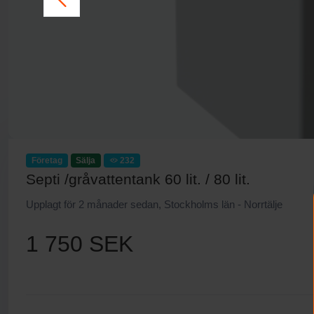
Företag
Sälja
232
Septi /gråvattentank 60 lit. / 80 lit.
Upplagt för 2 månader sedan, Stockholms län - Norrtälje
1 750 SEK