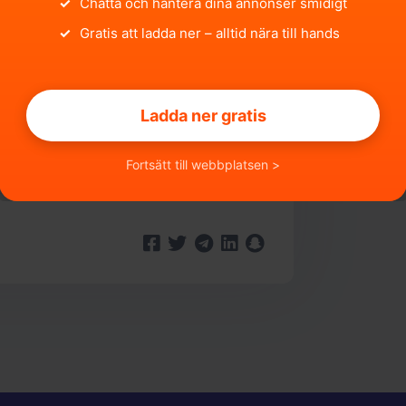
✓
Chatta och hantera dina annonser smidigt
✓
Gratis att ladda ner – alltid nära till hands
nkarna används i båtar, husvagnar, husbilar
Ladda ner gratis
Fortsätt till webbplatsen >