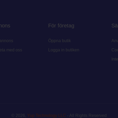
nons
För företag
Sä
annons
Öppna butik
Anv
eta med oss
Logga in butiken
Coo
Int
© 2026,
Yup Technology LLC
- All Rights Reserved