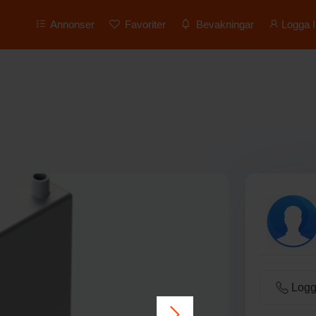
Annonser
Favoriter
Bevakningar
Logga I
Logga