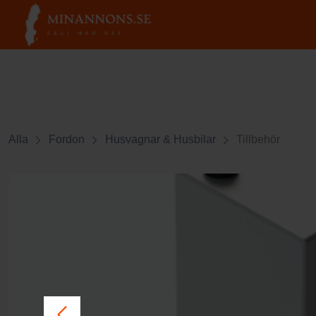
Alla
Fordon
Husvagnar & Husbilar
Tillbehör