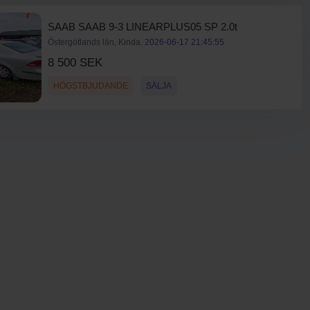
SAAB SAAB 9-3 LINEARPLUS05 SP 2.0t
Östergötlands län, Kinda.
2026-06-17 21:45:55
8 500 SEK
HÖGSTBJUDANDE
SÄLJA