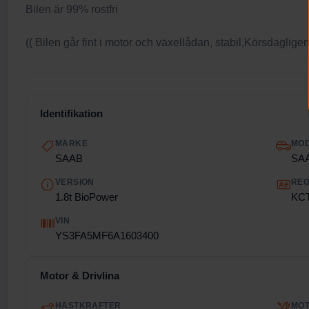
Bilen är 99% rostfri
(( Bilen går fint i motor och växellådan, stabil,Körsdagligen,
Identifikation
MÄRKE
MO
SAAB
SAA
VERSION
REG
1.8t BioPower
KC
VIN
YS3FA5MF6A1603400
Motor & Drivlina
HÄSTKRAFTER
MO