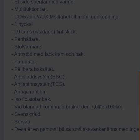
- El sido speglar med värme.
- Multifuktionratt.
- CD/Radio/AUX,Möjlighet till mobil uppkoppling.
- 1 nyckel
- 19 tums m/s däck i fint skick.
- Farthållare.
- Stolvärmare.
- Armstöd med fack fram och bak.
- Färddator.
- Fällbara baksätet.
- Antisladdsystem(ESC).
- Antispinnsystem(TCS).
- Airbag runt om.
- Iso fix stolar bak.
- Vid blandad körning förbrukar den 7,6liter/100km.
- Svensksåld.
- Servad.
- Detta är en gammal bil så små skavanker finns men inge