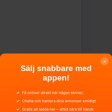
×
Sälj snabbare med
appen!
✓
Få notiser direkt när någon skriver.
✓
Chatta och hantera dina annonser smidigt
t som påverkar bilen.
✓
Gratis att ladda ner – alltid nära till hands