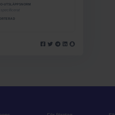
O-UTSLÄPPSNORM
 specificerat
ORTERAD