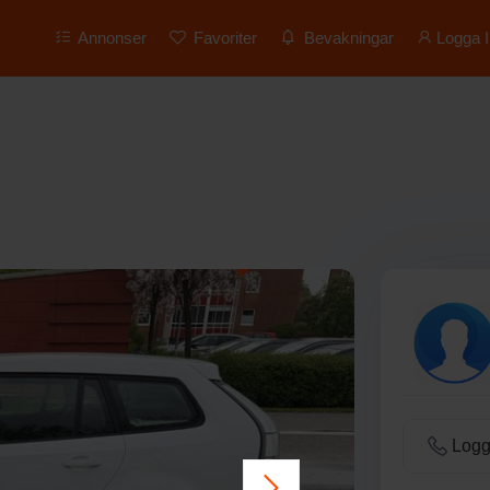
Annonser
Favoriter
Bevakningar
Logga I
Logga