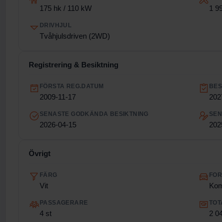
175 hk / 110 kW
1 9
DRIVHJUL
Tvåhjulsdriven (2WD)
Registrering & Besiktning
FÖRSTA REG.DATUM
BES
2009-11-17
202
SENASTE GODKÄNDA BESIKTNING
SEN
2026-04-15
202
Övrigt
FÄRG
FO
Vit
Kom
PASSAGERARE
TOT
4 st
2 0