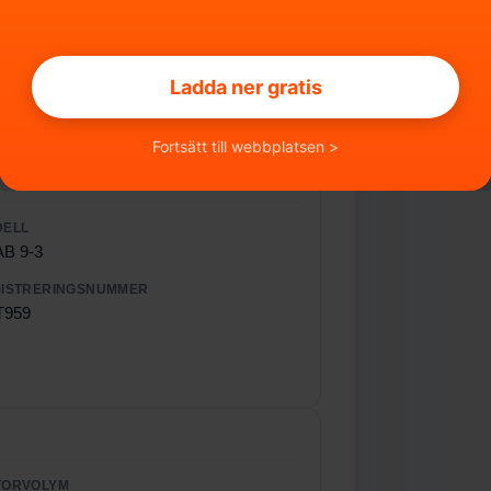
 Lätt start))
Ladda ner gratis
Fortsätt till webbplatsen >
DELL
B 9-3
ISTRERINGSNUMMER
T959
TORVOLYM