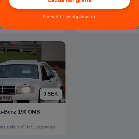
BMW original M
Vinter hjul V50
Fortsätt till webbplatsen >
n
för 23 timmar sedan
Skåne län
för 23 timmar sed
0 SEK
s-Benz 190 OMB
ötalands län
för 1 dag sedan