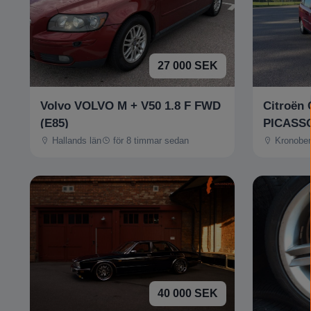
27 000 SEK
Volvo VOLVO M + V50 1.8 F FWD
Citroën
(E85)
PICASSO
Hallands län
för 8 timmar sedan
Kronober
40 000 SEK