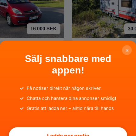
16 000 SEK
30 
 CITROEN XSARA
Kabe Safir 590 GDL -90
×
 16 1.6i 16V FWD
Sälj snabbare med
gs län
för 11 timmar sedan
Stockholms län
för 12 timma
appen!
✓
Få notiser direkt när någon skriver.
✓
Chatta och hantera dina annonser smidigt
✓
Gratis att ladda ner – alltid nära till hands
4 000 SEK
1 
Ladda ner gratis