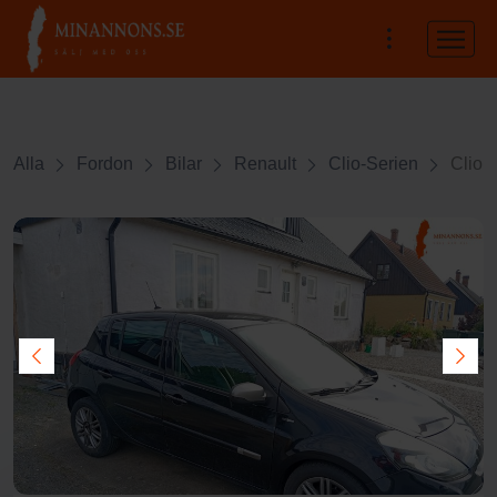
Alla
Fordon
Bilar
Renault
Clio-Serien
Clio