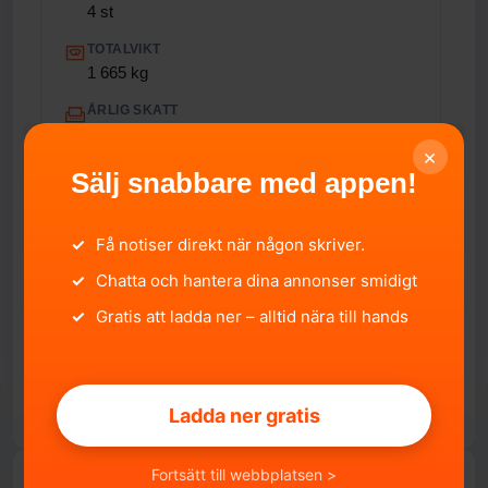
4 st
TOTALVIKT
1 665 kg
ÅRLIG SKATT
1 103 kr/år
×
EURO-UTSLÄPPSNORM
Sälj snabbare med appen!
Inte specificerat
FORDONSSTATUS
✓
Få notiser direkt när någon skriver.
Avställt
✓
Chatta och hantera dina annonser smidigt
IMPORTERAD
✓
Gratis att ladda ner – alltid nära till hands
Nej
Ladda ner gratis
Fortsätt till webbplatsen >