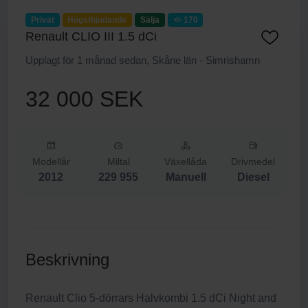
Privat
Högstbjudande
Sälja
170
Renault CLIO III 1.5 dCi
Upplagt för 1 månad sedan, Skåne län - Simrishamn
32 000 SEK
Modellår
Miltal
Växellåda
Drivmedel
2012
229 955
Manuell
Diesel
Beskrivning
Renault Clio 5-dörrars Halvkombi 1.5 dCi Night and