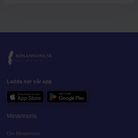
Ladda ner vår app
Minannons
Om Minannons