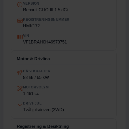
VERSION
Renault CLIO III 1.5 dCi
REGISTRERINGSNUMMER
HMK172
VIN
VF1BRAH0H46973751
Motor & Drivlina
HÄSTKRAFTER
88 hk / 65 kW
MOTORVOLYM
1 461 cc
DRIVHJUL
Tvåhjulsdriven (2WD)
Registrering & Besiktning