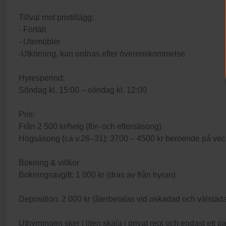
Tillval mot pristillägg:
- Förtält
- Utemöbler
-Utkörning, kan ordnas efter överenskommelse
Hyresperiod:
Söndag kl. 15:00 – söndag kl. 12:00
Pris:
Från 2 500 kr/helg (för- och eftersäsong)
Högsäsong (ca v.26–31): 3700 – 4500 kr beroende på ve
Bokning & villkor
Bokningsavgift: 1 000 kr (dras av från hyran)
Deposition: 2 000 kr (återbetalas vid oskadad och välstäd
Uthyrningen sker i liten skala i privat regi och endast ett