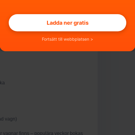
Ladda ner gratis
Fortsätt till webbplatsen >
cka
ad vagn)
 par vagnar finns – populära veckor bokas