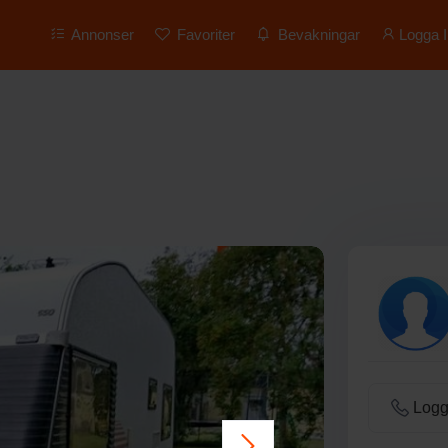
Annonser
Favoriter
Bevakningar
Logga I
Logga