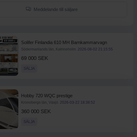
Meddelande till säljare
Solifer Finlandia 610 MH Barnkammarvagn
Södermanlands län, Katrineholm.
2026-08-02 21:15:55
69 000 SEK
SÄLJA
Hobby 720 WQC prestige
Kronobergs län, Växjö.
2026-03-22 18:38:52
360 000 SEK
SÄLJA