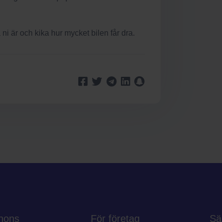
i är och kika hur mycket bilen får dra.
nons
För företag
Sä