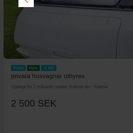
Privat
Hyra
263
privata husvagnar uthyres.
Upplagt för 2 månader sedan, Kalmar län - Kalmar
2 500 SEK