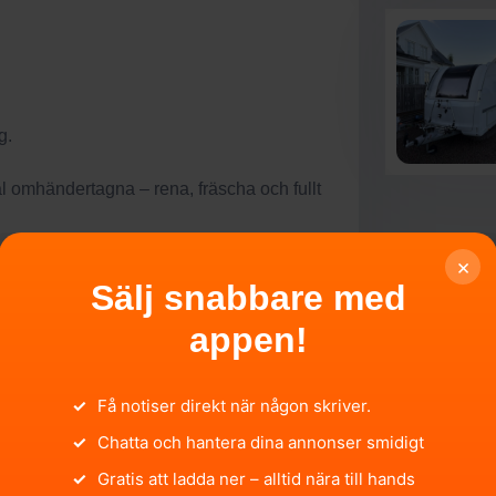
g.
l omhändertagna – rena, fräscha och fullt
×
t till:
Sälj snabbare med
appen!
✓
Få notiser direkt när någon skriver.
✓
Chatta och hantera dina annonser smidigt
✓
Gratis att ladda ner – alltid nära till hands