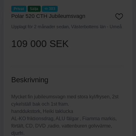
Privat
Sälja
303
Polar 520 CTH Jubileumsvagn
Upplagt för 2 månader sedan, Västerbottens län - Umeå
109 000 SEK
Beskrivning
Mycket fin jubileumsvagn med stora kyl/frysen, 2st
cykelställ bak och 1st fram.
handdukstork, Heiki taklucka
AL-KO friktionsdrag, ALU fälgar , Fiamma markis,
förtält, CD, DVD ,radio, vattenburen golvvärme,
djurfri.