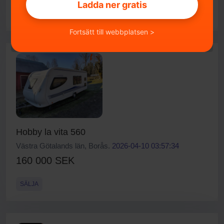
Ladda ner gratis
SÄLJA
Fortsätt till webbplatsen >
Hobby la vita 560
Västra Götalands län, Borås.
2026-04-10 03:57:34
160 000 SEK
SÄLJA