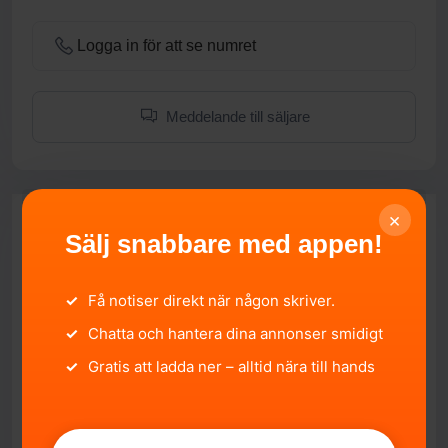
Logga in för att se numret
Meddelande till säljare
×
Sälj snabbare med appen!
✓
Få notiser direkt när någon skriver.
✓
Chatta och hantera dina annonser smidigt
✓
Gratis att ladda ner – alltid nära till hands
Kabe classic xl ks
Stockholms län, Värmdö.
2026-07-25 18:41:14
250 000 SEK