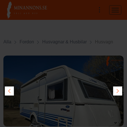
Alla
Fordon
Husvagnar & Husbilar
Husvagn