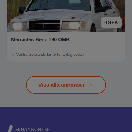
0 SEK
Mercedes-Benz 190 OMB
Västra Götalands län
för 1 dag sedan
Visa alla annonser