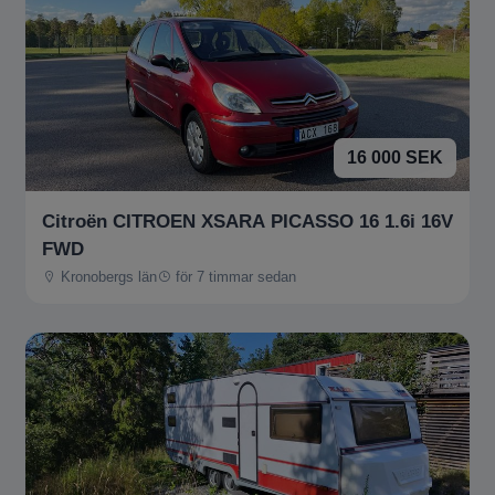
16 000 SEK
Citroën CITROEN XSARA PICASSO 16 1.6i 16V
FWD
Kronobergs län
för 7 timmar sedan