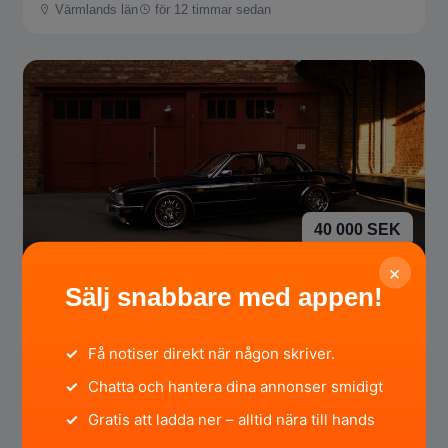
Värmlands län
för 12 timmar sedan
40 000 SEK
×
Jaguar JAGUAR SOVEREIGN
Sälj snabbare med appen!
Östergötlands län
för 16 timmar sedan
✓
Få notiser direkt när någon skriver.
✓
Chatta och hantera dina annonser smidigt
✓
Gratis att ladda ner – alltid nära till hands