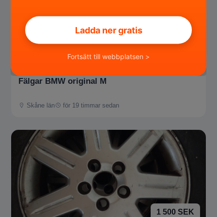
Ladda ner gratis
4 000 SEK
Fortsätt till webbplatsen >
Fälgar BMW original M
Skåne län
för 19 timmar sedan
1 500 SEK