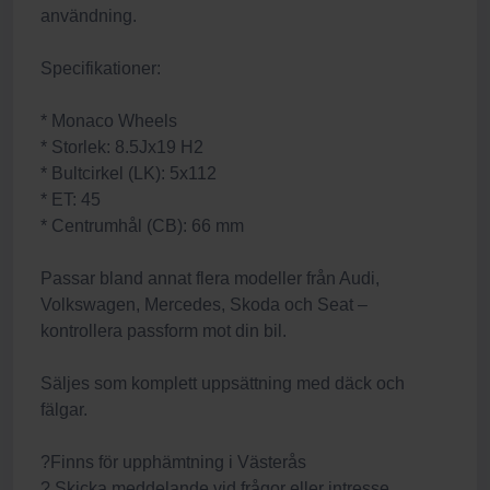
användning.
Specifikationer:
* Monaco Wheels
* Storlek: 8.5Jx19 H2
* Bultcirkel (LK): 5x112
* ET: 45
* Centrumhål (CB): 66 mm
Passar bland annat flera modeller från Audi,
Volkswagen, Mercedes, Skoda och Seat –
kontrollera passform mot din bil.
Säljes som komplett uppsättning med däck och
fälgar.
?Finns för upphämtning i Västerås
? Skicka meddelande vid frågor eller intresse.