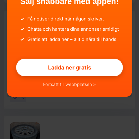
Sälj snabbare med appen!
✓
Få notiser direkt när någon skriver.
✓
Chatta och hantera dina annonser smidigt
✓
Gratis att ladda ner – alltid nära till hands
Hyundai ix35 sommardäck 18 tum bra skick
Ladda ner gratis
Örebro län, Örebro.
2026-06-03 10:03:31
3 000 SEK
Fortsätt till webbplatsen >
SÄLJA