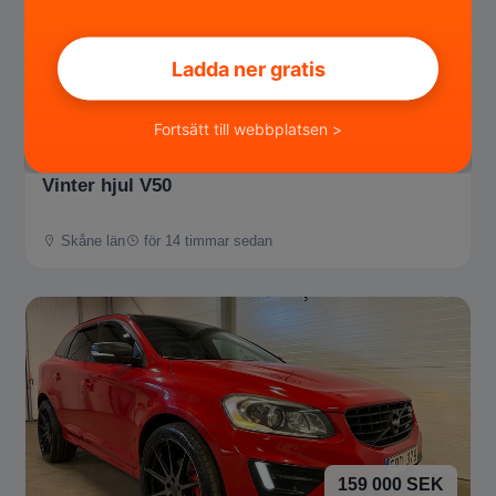
Ladda ner gratis
1 500 SEK
Fortsätt till webbplatsen >
Vinter hjul V50
Skåne län
för 14 timmar sedan
159 000 SEK