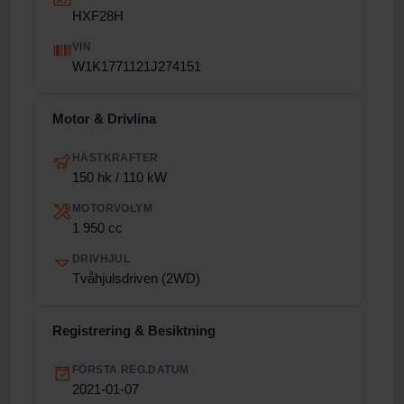
HXF28H
VIN
W1K1771121J274151
Motor & Drivlina
HÄSTKRAFTER
150 hk / 110 kW
MOTORVOLYM
1 950 cc
DRIVHJUL
Tvåhjulsdriven (2WD)
Registrering & Besiktning
FÖRSTA REG.DATUM
2021-01-07