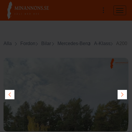
Alla
Fordon
Bilar
Mercedes-Benz
A-Klass
A200 d