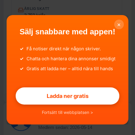
ÅRLIG SKATT
2 750 kr/år
×
EURO-UTSLÄPPSNORM
Sälj snabbare med appen!
6
FORDONSSTATUS
✓
Få notiser direkt när någon skriver.
I Trafik
✓
Chatta och hantera dina annonser smidigt
IMPORTERAD
Nej
✓
Gratis att ladda ner – alltid nära till hands
Ladda ner gratis
Fortsätt till webbplatsen >
Medlem sedan: 2026-05-14