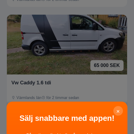
65 000 SEK
Vw Caddy 1.6 tdi
Värmlands län
för 2 timmar sedan
×
Sälj snabbare med appen!