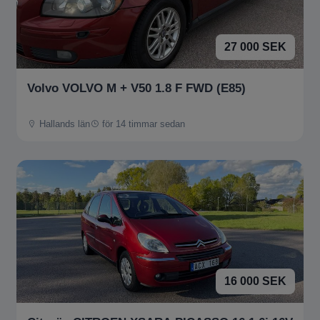
27 000 SEK
Volvo VOLVO M + V50 1.8 F FWD (E85)
Hallands län
för 14 timmar sedan
16 000 SEK