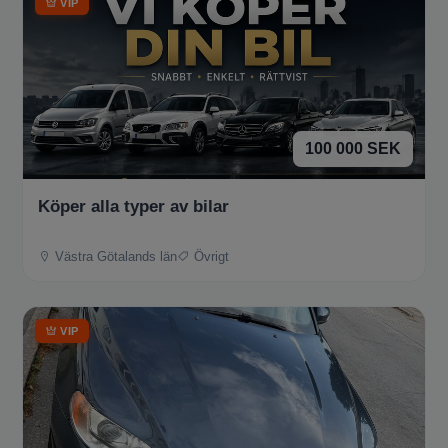
VIP
100 000 SEK
Köper alla typer av bilar
Västra Götalands län
Övrigt
VIP