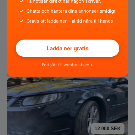
✓
Få notiser direkt när någon skriver.
✓
Chatta och hantera dina annonser smidigt
✓
Gratis att ladda ner – alltid nära till hands
55 000 SEK
Volvo VOLVO A + S80 D5 2.4 FWD
Ladda ner gratis
Södermanlands län
för 3 timmar sedan
Fortsätt till webbplatsen >
12 000 SEK