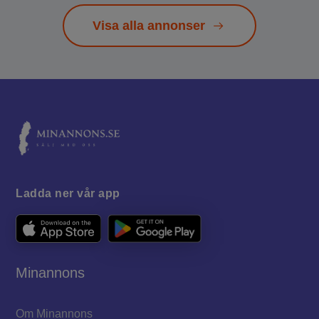
Visa alla annonser
Ladda ner vår app
Minannons
Om Minannons