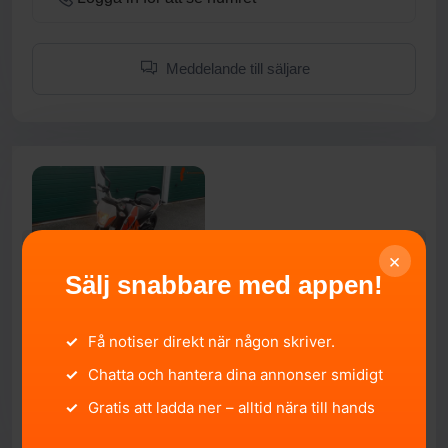
Meddelande till säljare
×
Sälj snabbare med appen!
2015 KTM duke 690 A2
✓
Få notiser direkt när någon skriver.
Örebro län, Örebro.
2026-06-06 21:56:51
✓
Chatta och hantera dina annonser smidigt
50 000 SEK
✓
Gratis att ladda ner – alltid nära till hands
SÄLJA