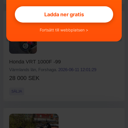
Ladda ner gratis
Fortsätt till webbplatsen >
Honda VRT 1000F -99
Värmlands län, Forshaga.
2026-06-11 12:01:29
28 000 SEK
SÄLJA