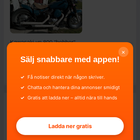
Kawasaki vn 800 "bobber"
Västerbottens län, Umeå.
2026-07-15 09:08:04
×
Sälj snabbare med appen!
25 000 SEK
SÄLJA
✓
Få notiser direkt när någon skriver.
✓
Chatta och hantera dina annonser smidigt
✓
Gratis att ladda ner – alltid nära till hands
Ladda ner gratis