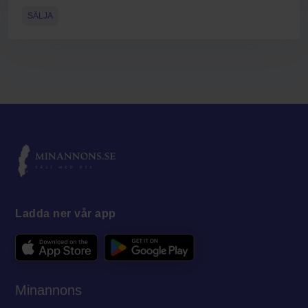
SÄLJA
Ladda ner vår app
Minannons