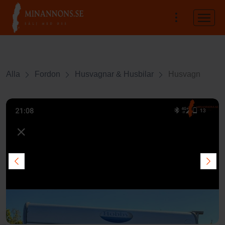
Alla
Fordon
Husvagnar & Husbilar
Husvagn