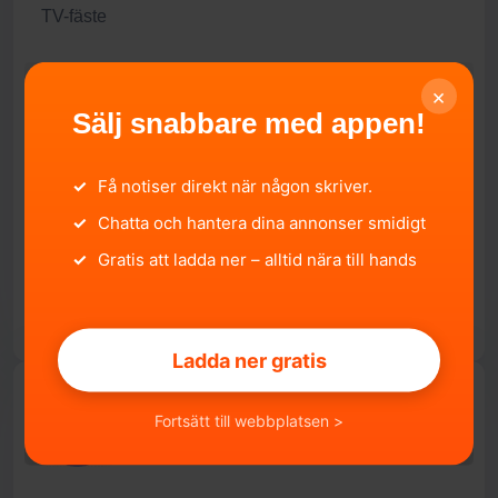
TV-fäste
Säkerhetsdrag.
×
Solpanel.
Sälj snabbare med appen!
Hel och fräsch vagn helt enkelt.
Säljes då vi behöver en större vagn.
✓
Få notiser direkt när någon skriver.
Ev byte barnkammarvagn
✓
Chatta och hantera dina annonser smidigt
✓
Gratis att ladda ner – alltid nära till hands
Ladda ner gratis
steeven Olivestedt
Fortsätt till webbplatsen >
Medlem sedan: 2026-06-22