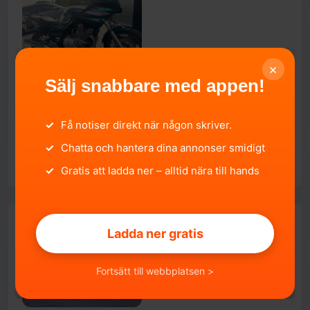
×
Sälj snabbare med appen!
Yamaha xj 900 Diversion
Skåne län, Kävlinge.
2026-08-06 13:07:30
✓
Få notiser direkt när någon skriver.
24 500 SEK
✓
Chatta och hantera dina annonser smidigt
SÄLJA
✓
Gratis att ladda ner – alltid nära till hands
Ladda ner gratis
Fortsätt till webbplatsen >